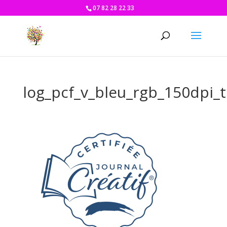
07 82 28 22 33
log_pcf_v_bleu_rgb_150dpi_